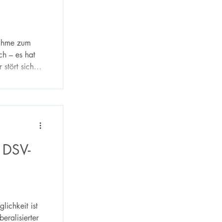
nahme zum
h – es hat
 stört sich
etzung. Der
rsorgung mit
zum Nachteil
ist. Der DSV
ar ab.
 DSV-
ichkeit ist
beralisierter