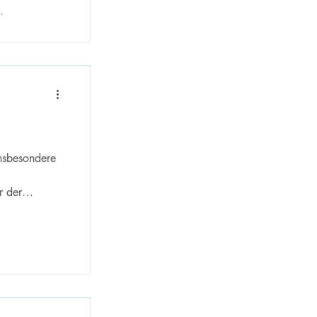
.
insbesondere
r der