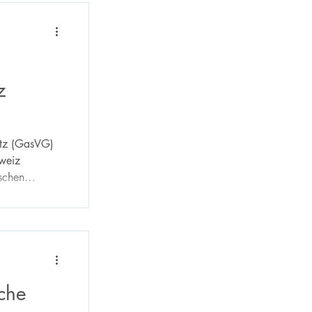
z
etz (GasVG)
hweiz
ischen
iche