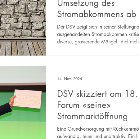
Umsetzung des
Stromabkommens ab
Der DSV zeigt sich in seiner Stellung
ausgehandelten Stromabkommen kritisc
diverse, gravierende Mängel. Viel mehr
der DSV aber an der vom Bundesrat
vorgeschlagenen innerstaatlichen Ums
Bundesrat will eine regulierte Grundve
regulierten Preisen, obwohl dies klar 
der Konsumentinnen und Konsumenten 
14. Nov. 2024
lehnt die geplante Umsetzung daher kl
DSV skizziert am 18.
Forum «seine»
Strommarktöffnung
Eine Grundversorgung mit Rückkehrmögl
aufwändig, teuer und unattraktiv. Ein li