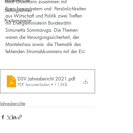
Jahresberichte
Beat Gassmann zusammen mit 
Branchenvertretern und  Persönlichkeiten 
Stellungnahmen
aus Wirtschaft und Politik zwei Treffen 
Positionspapier
mit Energieministerin Bundesrätin 
Simonetta Sommaruga. Die Themen 
waren die Versorgungssicherheit, der 
Mantelerlass sowie  die Thematik des 
fehlenden Stromabkommens mit der EU.
DSV Jahresbericht 2021
.pdf
PDF herunterladen • 113KB
Jahresberichte