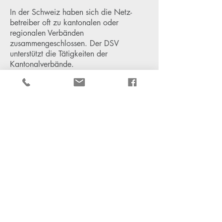
In der Schweiz haben sich die Netz-
betreiber oft zu kantonalen oder
regionalen Verbänden
zusammengeschlossen. Der DSV
unterstützt die Tätigkeiten der
Kantonalverbände.
Dadurch kann ein Informationsaustausch
kantonal - regional - national
sichergestellt werden.
Mitglieder des Verbands
informieren
Der DSV informiert seine Mitglieder
regelmässig über aktuelle Themen rund
um die Stromversorgung und im
speziellen zu den Themen der
Verteilnetzbetreiber.