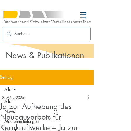
News & Publikationen
Beitrag
Alle
18. März 2025
Alle
Ja zur Aufhebung des
News
Neubauverbots für
Medienmitteilungen
Kernkraftwerke – Ja zur