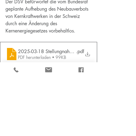
Der DSV befürwortet die vom Bundesrat 
geplante Aufhebung des Neubauverbots 
von Kernkraftwerken in der Schweiz 
durch eine Änderung des 
Kernenergiegesetzes vorbehaltlos.
2025-03-18 Stellungnahme Indirekter Gegenvorschlag Bla
.pdf
PDF herunterladen • 99KB
Energiewende
Netzausbau
Kernenergie
Blackout
News
Stellungnahmen
Aktuelle Beiträge
Alle ansehen