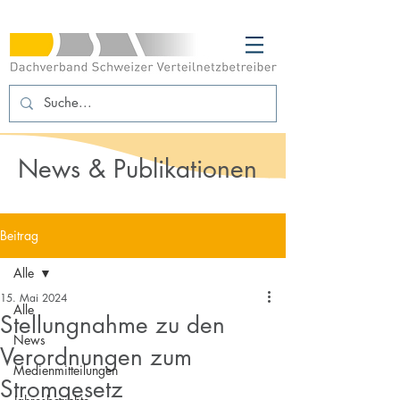
News & Publikationen
Beitrag
Alle
15. Mai 2024
Alle
Stellungnahme zu den
News
Verordnungen zum
Medienmitteilungen
Stromgesetz