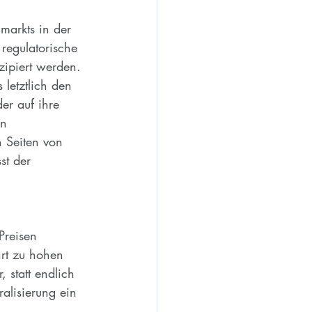
arkts in der 
 regulatorische 
ipiert werden. 
letztlich den 
er auf ihre 
en 
 Seiten von 
t der 
Preisen 
hrt zu hohen 
 statt endlich 
alisierung ein 