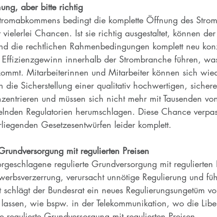
ung, aber bitte richtig
romabkommens bedingt die komplette Öffnung des Stromm
vielerlei Chancen. Ist sie richtig ausgestaltet, können der
nd die rechtlichen Rahmenbedingungen komplett neu konz
Effizienzgewinn innerhalb der Strombranche führen, was 
mmt. Mitarbeiterinnen und Mitarbeiter können sich wied
die Sicherstellung einer qualitativ hochwertigen, sicher
zentrieren und müssen sich nicht mehr mit Tausenden von
lnden Regulatorien herumschlagen. Diese Chance verpass
rliegenden Gesetzesentwürfen leider komplett.
Grundversorgung mit regulierten Preisen
rgeschlagene regulierte Grundversorgung mit regulierten 
werbsverzerrung, verursacht unnötige Regulierung und fü
 schlägt der Bundesrat ein neues Regulierungsungetüm vor,
 lassen, wie bspw. in der Telekommunikation, wo die Liber
hne regulierte Grundversorgung mit regulierten Preisen.