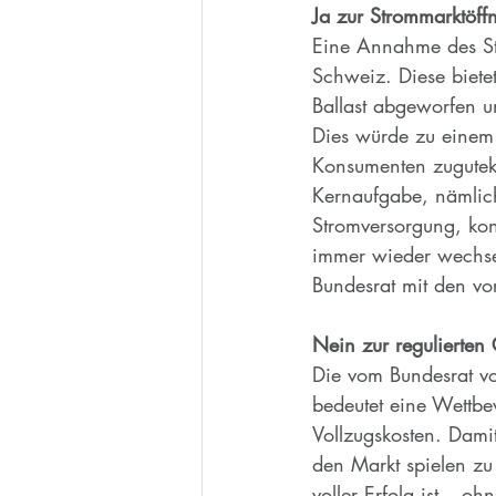
Ja zur Strommarktöffn
Eine Annahme des St
Schweiz. Diese bietet 
Ballast abgeworfen u
Dies würde zu einem 
Konsumenten zuguteko
Kernaufgabe, nämlich 
Stromversorgung, kon
immer wieder wechse
Bundesrat mit den vo
Nein zur regulierten 
Die vom Bundesrat vo
bedeutet eine Wettbe
Vollzugskosten. Damit
den Markt spielen zu
voller Erfolg ist – o