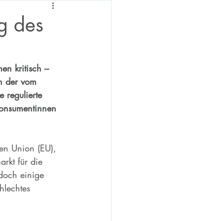
g des
n kritisch – 
n der vom 
 regulierte 
Konsumentinnen 
en Union (EU), 
rkt für die 
doch einige 
hlechtes 