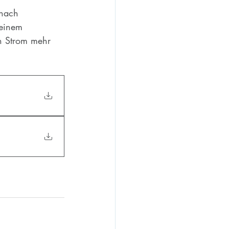
 nach 
 einem 
en Strom mehr 