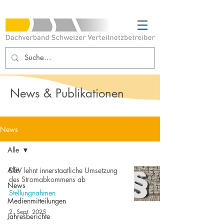
News & Publikationen
News
Alle
Alle
DSV lehnt innerstaatliche Umsetzung
des Stromabkommens ab
News
Stellungnahmen
Medienmitteilungen
2. Sept. 2025
Jahresberichte