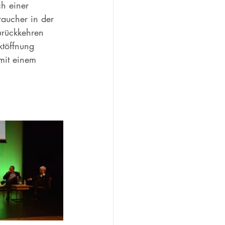
h einer 
raucher in der 
urückkehren 
ktöffnung 
mit einem 