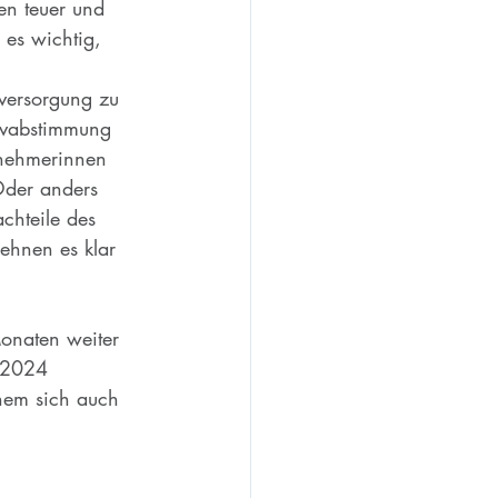
en teuer und 
 es wichtig, 
versorgung zu 
tivabstimmung 
lnehmerinnen 
Oder anders 
chteile des 
ehnen es klar 
onaten weiter 
e 2024 
hem sich auch 