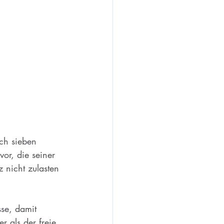
ach sieben 
r, die seiner 
 nicht zulasten 
sse, damit 
 als der freie 