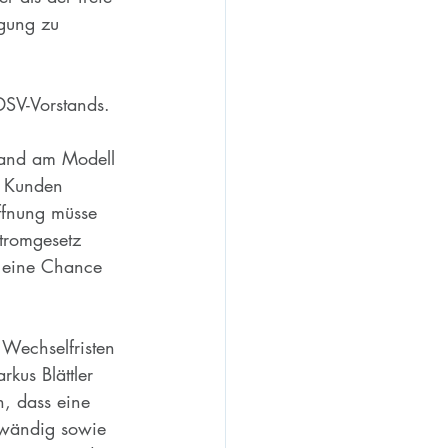
rgung zu 
DSV-Vorstands. 
 
tand am Modell 
d Kunden 
öffnung müsse 
tromgesetz 
r eine Chance 
Wechselfristen 
kus Blättler 
h, dass eine 
wändig sowie 