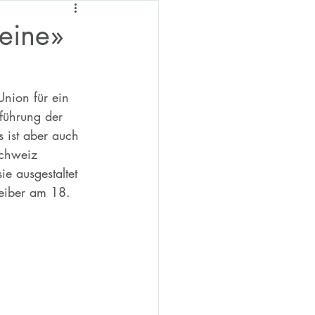
eine»
nion für ein 
führung der 
 ist aber auch 
Schweiz 
e ausgestaltet 
eiber am 18. 