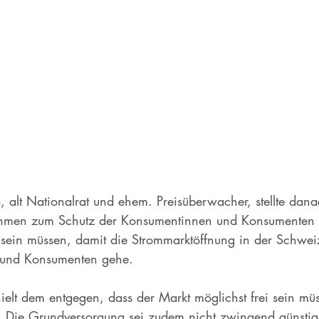
m
, alt Nationalrat und ehem. Preisüberwacher, stellte dan
hmen zum Schutz der Konsumentinnen und Konsumenten vo
 sein müssen, damit die Strommarktöffnung in der Schweiz
 und Konsumenten gehe. 
hielt dem entgegen, dass der Markt möglichst frei sein mü
 Die Grundversorgung sei zudem nicht zwingend günstiger